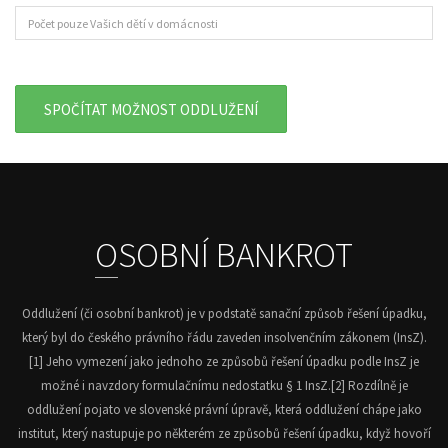
OSOBNÍ BANKROT
Oddlužení (či osobní bankrot) je v podstatě sanační způsob řešení úpadku,
který byl do českého právního řádu zaveden insolvenčním zákonem (InsZ).
[1] Jeho vymezení jako jednoho ze způsobů řešení úpadku podle InsZ je
možné i navzdory formulačnímu nedostatku § 1 InsZ.[2] Rozdílně je
oddlužení pojato ve slovenské právní úpravě, která oddlužení chápe jako
institut, který nastupuje po některém ze způsobů řešení úpadku, když hovoří